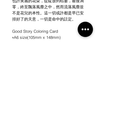
也許美麗的花朵，從綻放到枯萎，最後凋
零，終至飄落風塵之中，然而流落風塵並
不是花兒的本性。這一切或許都是早已安
排好了的天意，一切是命中的註定。
Good Story Coloring Card
▫️A6 size(105mm x 148mm)
◽️A5 size(148mm x 210mm)
100% 純木綿紙 不含樹木 297gsm (水彩
及木顏色適用)
花開花落 A Time To Bloom
@atimetobloom
www.instagram.com/atimetobloom
NEW