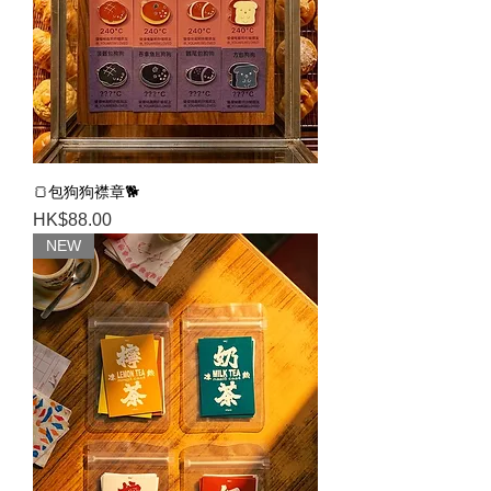
🍞包狗狗襟章🐕
Price
HK$88.00
NEW