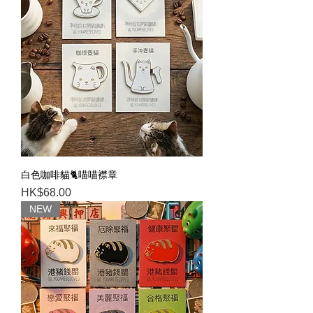
白色咖啡貓🐈喵喵襟章
Price
HK$68.00
NEW