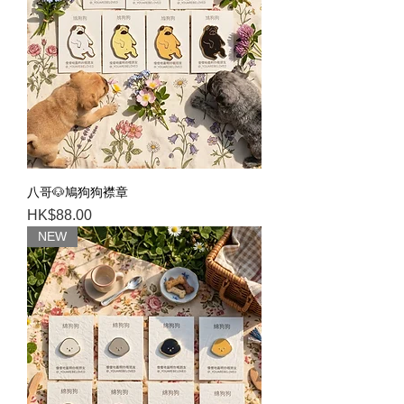
八哥🐶鳩狗狗襟章
Price
HK$88.00
NEW