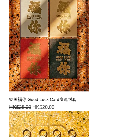
🫶🏿福你 Good Luck Card🔖連封套
Regular Price
Sale Price
HK$28.00
HK$20.00