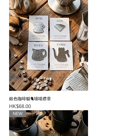
銀色咖啡貓🐈喵喵襟章
Price
HK$68.00
NEW