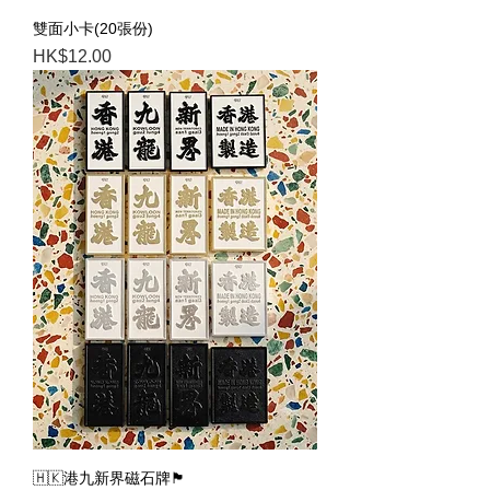
雙面小卡(20張份)
Price
HK$12.00
🇭🇰港九新界磁石牌🏴