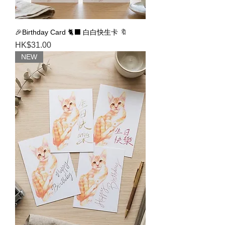
🎉Birthday Card 🐈‍⬛ 白白快生卡 🔖
Price
HK$31.00
NEW