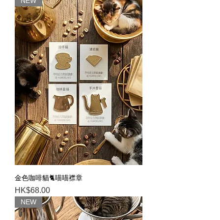
NEW
金色咖啡貓🐈喵喵襟章
Price
HK$68.00
NEW