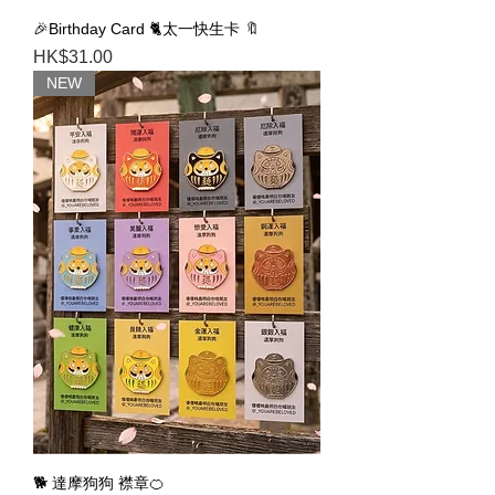
🎉Birthday Card 🐈太一快生卡 🔖
Price
HK$31.00
NEW
🐕 達摩狗狗 襟章🍊