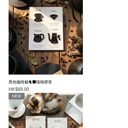
黑色咖啡貓🐈‍⬛喵喵襟章
Price
HK$68.00
NEW