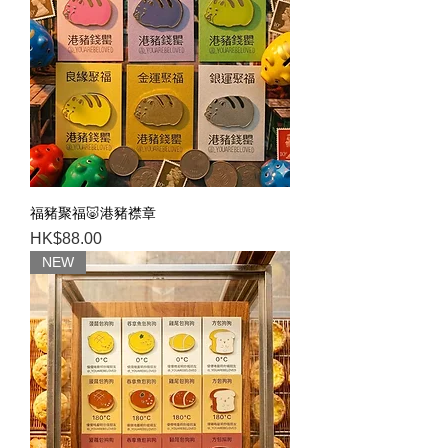
福豬聚福🐷港豬襟章
Price
HK$88.00
NEW