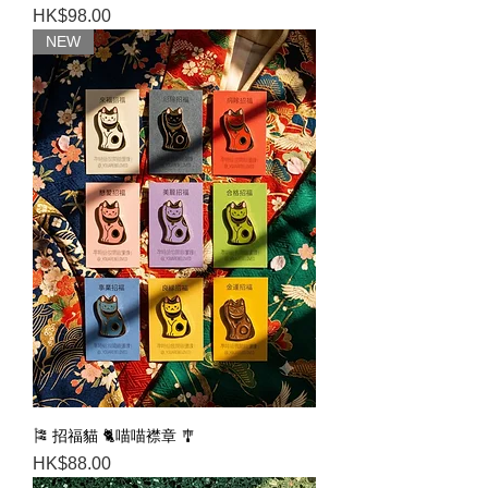
Price
HK$98.00
NEW
🎏 招福貓 🐈喵喵襟章 🎐
Price
HK$88.00