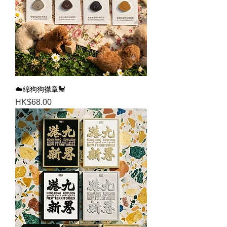
☁️綿狗狗襟章🐩
Price
HK$68.00