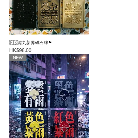
🇭🇰港九新界磁石牌🏴
Price
HK$98.00
NEW