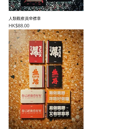
人類觀察員🪬襟章
Price
HK$88.00