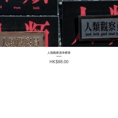
人類觀察員🪬襟章
Quick View
Price
HK$88.00