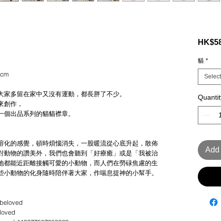
HK$58
貓
*
cm
Select
大家多留在家中又沒有運動，都長胖了不少。
Quantit
來創作，
一個出品系列的貓貓襟章。
溶化的感覺，頓時煩惱消失，一股暖流從心底升起，散佈
Add 
對動物的讚美外，我們也會聽到「好療癒」或是「我被治
地都能近距離接觸可愛的小動物，而人們在勞碌焦慮的生
些小動物的化身隨時陪伴著大家，作喘息提神的小幫手。
beloved
loved