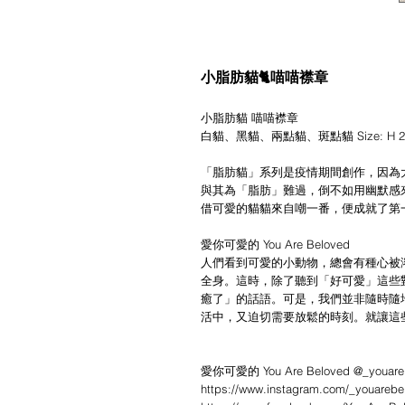
小脂肪貓🐈喵喵襟章
小脂肪貓 喵喵襟章
白貓、黑貓、兩點貓、斑點貓 Size: H 2
「脂肪貓」系列是疫情期間創作，因為
與其為「脂肪」難過，倒不如用幽默感
借可愛的貓貓來自嘲一番，便成就了第
愛你可愛的 You Are Beloved
人們看到可愛的小動物，總會有種心被
全身。這時，除了聽到「好可愛」這些
癒了」的話語。可是，我們並非隨時隨
活中，又迫切需要放鬆的時刻。就讓這
愛你可愛的 You Are Beloved @_youare
https://www.instagram.com/_youarebe