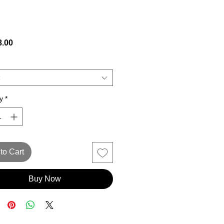
Price
.00
y
*
to Cart
Buy Now