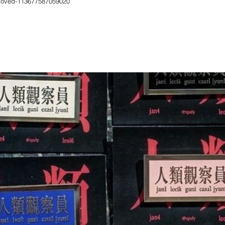
eloved-113677587059020