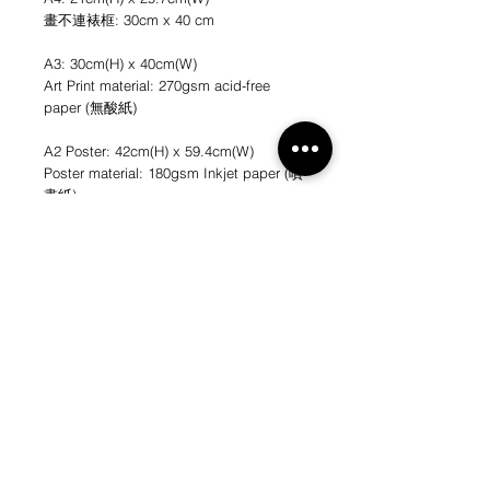
畫不連裱框: 30cm x 40 cm
A3: 30cm(H) x 40cm(W)
Art Print material: 270gsm acid-free
paper (無酸紙)
A2 Poster: 42cm(H) x 59.4cm(W)
Poster material: 180gsm Inkjet paper (噴
畫紙)
A1 Poster: 59.4cm(H) x 84.1cm(W)
Poster material: 180gsm Inkjet paper (噴
畫紙)
*不連畫框
*圖片只作參考
NEW