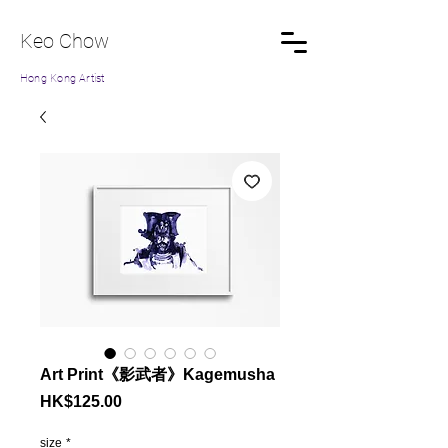
Keo Chow
Hong Kong Artist
Art Print《影武者》Kagemusha
Price
HK$125.00
size
*