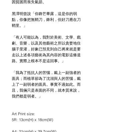
因貧困而喪失氣節。
黑澤明曾說「你鋒芒畢露，這是你的弱
點，你像把無鞘刀，鋒利，但好刀應在刀
鞘里。」
「有人可能以為，我對於美術、文學、戲
劇、音樂，以及其他藝術之所以貪婪地住
腦子里灌，好象已預見到自己將來就是要
走以上述各項藝術為其內容的電影這條道
路。實際上根本不是這回事。」
「我為了抵抗人的苦惱，戴上一副強者的
面具；而植草卻為了沈溺與人的苦惱，戴
上了一副弱者的面具。事實不過如此。而
且，我倆只是表面的不同，就本質來說，
我們都是弱者。」
Art Print size:
5R: 13cm(H) x 18cm(W)
A4: 21cm(H) x 29.7cm(W)