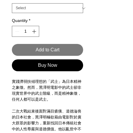
Quantity
*
Add to Cart
Buy Now
實踐濟弱扶傾理想的「武士」為日本精神
之象徵。然而，黑澤明電影中的武士卻非
現實世界中的武士階級，而是精神象徵，
任何人都可以是武士。
二次大戰結束後面對滿目瘡痍、道德淪喪
的日本社會，黑澤明極欲藉由電影對於廣
大群眾的影響力，重新找回日本傳統社會
中的人性尊嚴與道德價值。他以亂世中不