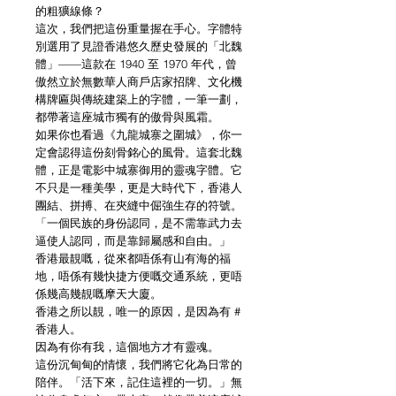
的粗獷線條？
這次，我們把這份重量握在手心。字體特
別選用了見證香港悠久歷史發展的「北魏
體」——這款在 1940 至 1970 年代，曾
傲然立於無數華人商戶店家招牌、文化機
構牌匾與傳統建築上的字體，一筆一劃，
都帶著這座城市獨有的傲骨與風霜。
如果你也看過《九龍城寨之圍城》，你一
定會認得這份刻骨銘心的風骨。這套北魏
體，正是電影中城寨御用的靈魂字體。它
不只是一種美學，更是大時代下，香港人
團結、拼搏、在夾縫中倔強生存的符號。
「一個民族的身份認同，是不需靠武力去
逼使人認同，而是靠歸屬感和自由。」
香港最靚嘅，從來都唔係有山有海的福
地，唔係有幾快捷方便嘅交通系統，更唔
係幾高幾靚嘅摩天大廈。
香港之所以靚，唯一的原因，是因為有 #
香港人。
因為有你有我，這個地方才有靈魂。
這份沉甸甸的情懷，我們將它化為日常的
陪伴。「活下來，記住這裡的一切。」無