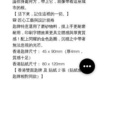
論你身處何方，帶上它，就像帶着這座城
市的根。
【 活下來，記住這裡的一切。】
🎒 匠心工藝與設計規格
匙牌特意選用了磨砂物料，摸上手更耐磨
耐用，印刷字體效果更具立體感與厚實質
感！配上閃耀的金色匙圈，沉穩之中帶著
無法忽視的光芒。
香港匙牌尺寸： 45 x 90mm（厚4mm，
質感十足）
香港貼紙尺寸： 80 x 120mm
【 香港雙面匙牌 及 貼紙 2 張（貼紙會跟
匙牌相對同款）】
匙牌為雙面設計：
香港 & 九龍（實色字）
香港 & 九龍（線框字）
新界＆香港製造（實色字）
新界＆香港製造（線框字）
香港（實色字 &線框字)
九龍（實色字 &線框字)
新界（實色字 &線框字)
香港製造（實色字 &線框字)