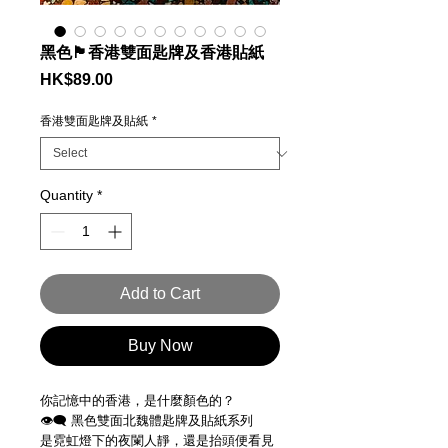
黑色🏴香港雙面匙牌及香港貼紙
Price
HK$89.00
香港雙面匙牌及貼紙
*
Quantity
*
Add to Cart
Buy Now
你記憶中的香港，是什麼顏色的？
👁️‍🗨️ 黑色雙面北魏體匙牌及貼紙系列
是霓虹燈下的夜闌人靜，還是抬頭便看見