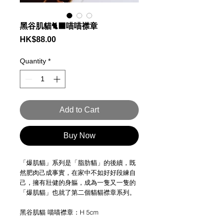
黑谷肌貓🐈‍⬛喵喵襟章
Price
HK$88.00
Quantity
*
Add to Cart
Buy Now
「爆肌貓」系列是「脂肪貓」的後續，既
然肥肉己成事實，在家中不如好好段練自
己，擁有壯健的身軀，成為一隻又一隻的
「爆肌貓」也就了第二個貓貓襟章系列。
黑谷肌貓 喵喵襟章：H 5cm