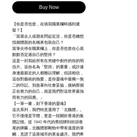
Buy Now
【你是否也曾，在填寫職業欄時感到遲
疑？】
「當屋企人或朋友問起近況，你是否總想
找個體面的名稱來包裝自己？
當筆尖停在職業欄上，你是否也曾在心底
默默否定過自己的堅持？
這是一封寫給所有在夾縫中創作的你的明
信片。這份名為「堅持」的重量，或許連
身邊最親近的人都難以理解，但請相信，
這份對藝術的熱愛，是你靈魂中最獨一無
二的印記。別急著向社會妥協，接納那個
正在努力的自己，就是我們對這世界最強
而有力的回應。」
【一筆一畫，刻下香港的靈魂】
這次系列，我們特意選用了「北魏體」。
它不僅僅是字體，更是一段關於香港的集
體記憶。從 1940 年代的舊招牌到街頭巷
尾的牌匾，北魏體那剛勁中帶有溫度的筆
觸，見證了這座城市的黃金歲月。我們希