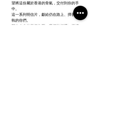
望將這份屬於香港的骨氣，交付到你的手
中。
這一系列明信片，獻給仍在路上、擇善固
執的你們。
願在未來的某個角落，我們能相遇，繼續
為心中所愛，奮力前行。
藝術系列｜香港北魏體明信片
尺寸：105 x 155mm
質感：特厚 350gsm 手感，承載你最深沉
的思念與鼓勵。
NEW