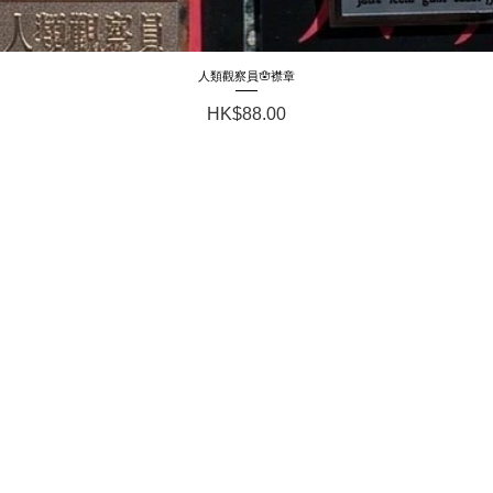
人類觀察員🪬襟章
Quick View
Price
HK$88.00