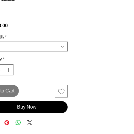
Price
.00
石貼
*
y
*
to Cart
Buy Now