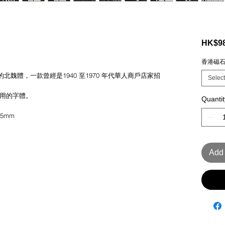
HK$98
香港磁
魏體，一款曾經是1940 至1970 年代華人商戶店家招
Select
。
御用的字體。
Quantit
.5mm
Add 