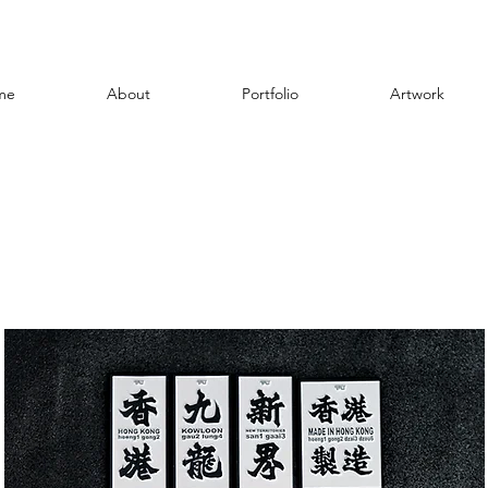
me
About
Portfolio
Artwork