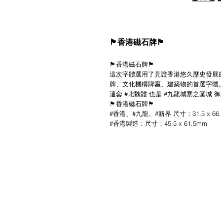
🏴香港磁石牌🏴
🏴香港磁石牌🏴
這次字體選用了見證香港悠久歷史發展的北
牌、文化機構牌匾、建築物的首選字體
這套 #北魏體 也是 #九龍城寨之圍城 
🏴香港磁石牌🏴
#香港、#九龍、#新界 尺寸：31.5 x 66
#香港製造：尺寸：45.5 x 61.5mm