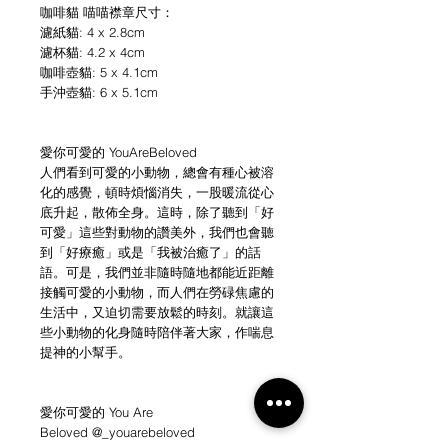
咖啡貓 喵喵襟章尺寸：
濾紙貓: 4 x 2.8cm
濾杯貓: 4.2 x 4cm
咖啡壺貓: 5 x 4.1cm
手沖壺貓: 6 x 5.1cm
愛你可愛的 YouAreBeloved
人們看到可愛的小動物，總會有種心被溶
化的感覺，頓時煩惱消失，一股暖流從心
底升起，散佈全身。這時，除了聽到「好
可愛」這些對動物的讚美外，我們也會聽
到「好療癒」或是「我被治癒了」的話
語。可是，我們並非隨時隨地都能近距離
接觸可愛的小動物，而人們在勞碌焦慮的
生活中，又迫切需要放鬆的時刻。就讓這
些小動物的化身隨時陪伴著大家，作喘息
提神的小幫手。
愛你可愛的 You Are
Beloved @_youarebeloved