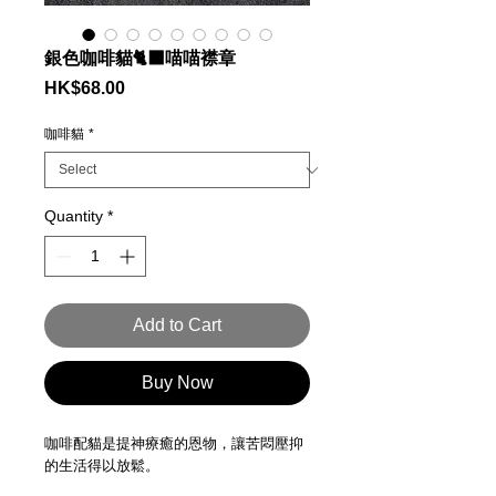
銀色咖啡貓🐈‍⬛喵喵襟章
Price
HK$68.00
咖啡貓
*
Quantity
*
Add to Cart
Buy Now
咖啡配貓是提神療癒的恩物，讓苦悶壓抑
的生活得以放鬆。