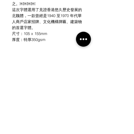
之。￼￼￼￼
這次字體選用了見證香港悠久歷史發展的
北魏體，一款曾經是1940 至1970 年代華
人商戶店家招牌、文化機構牌匾、建築物
的首選字體。
尺寸：105 x 155mm
厚度：特厚350gsm
NEW