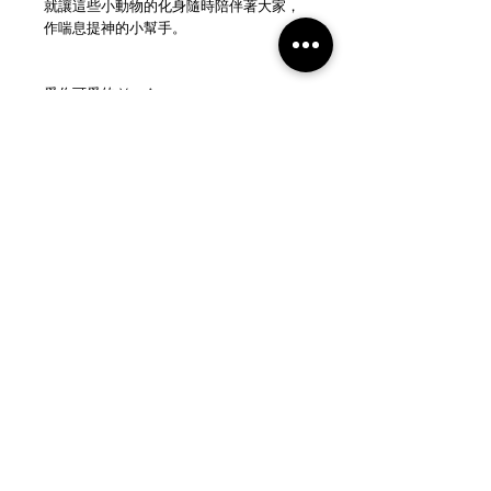
就讓這些小動物的化身隨時陪伴著大家，
作喘息提神的小幫手。
愛你可愛的 You Are
Beloved @_youarebeloved
https://www.instagram.com/_youarebelo
ved
https://www.facebook.com/You-Are-
Beloved-113677587059020
NEW