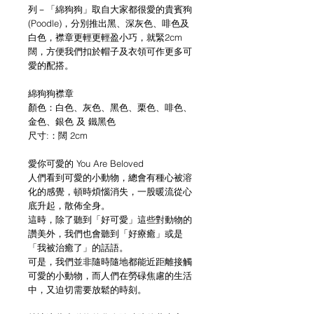
列－「綿狗狗」取自大家都很愛的貴賓狗
(Poodle)，分別推出黑、深灰色、啡色及
白色，襟章更輕更輕盈小巧，就緊2cm
闊，方便我們扣於帽子及衣領可作更多可
愛的配搭。
綿狗狗襟章
顏色：白色、灰色、黑色、栗色、啡色、
金色、銀色 及 鐵黑色
尺寸:：闊 2cm
愛你可愛的 You Are Beloved
人們看到可愛的小動物，總會有種心被溶
化的感覺，頓時煩惱消失，一股暖流從心
底升起，散佈全身。
這時，除了聽到「好可愛」這些對動物的
讚美外，我們也會聽到「好療癒」或是
「我被治癒了」的話語。
可是，我們並非隨時隨地都能近距離接觸
可愛的小動物，而人們在勞碌焦慮的生活
中，又迫切需要放鬆的時刻。