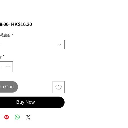
Regular
Sale
8.00 
HK$16.20
Price
Price
貓毛書簽
*
y
*
to Cart
Buy Now