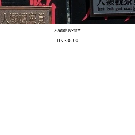
人類觀察員🪬襟章
Quick View
Price
HK$88.00