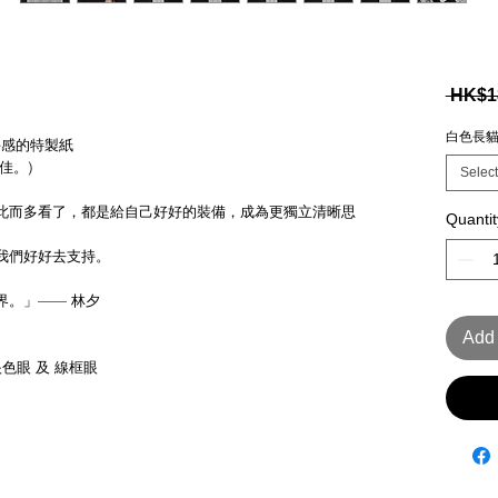
 HK$1
白色長
手感的特製紙
佳。)
Select
此而多看了，都是給自己好好的裝備，成為更獨立清晰思
Quantit
我們好好去支持。
界。」—— 林夕
Add 
色眼 及 線框眼