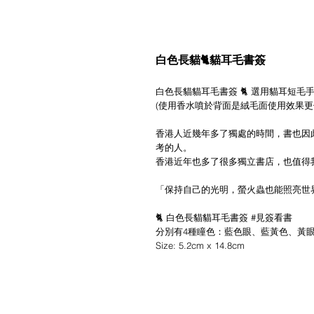
白色長貓🐈貓耳毛書簽
白色長貓貓耳毛書簽 🐈 選用貓耳短毛
(使用香水噴於背面是絨毛面使用效果更
香港人近幾年多了獨處的時間，書也因
考的人。
香港近年也多了很多獨立書店，也值得
「保持自己的光明，螢火蟲也能照亮世
🐈 白色長貓貓耳毛書簽 #見簽看書
分別有4種瞳色：藍色眼、藍黃色、黃眼
Size: 5.2cm x 14.8cm