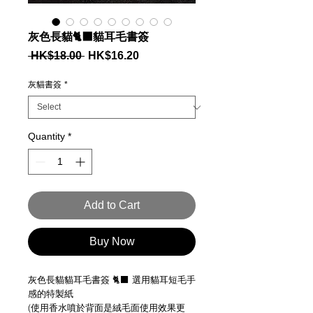
灰色長貓🐈‍⬛貓耳毛書簽
Regular
Sale
 HK$18.00 
HK$16.20
Price
Price
灰貓書簽
*
Quantity
*
Add to Cart
Buy Now
灰色長貓貓耳毛書簽 🐈‍⬛ 選用貓耳短毛手
感的特製紙
(使用香水噴於背面是絨毛面使用效果更