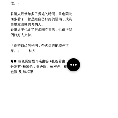
佳。)
香港人近幾年多了獨處的時間，書也因此
而多看了，都是給自己好好的裝備，成為
更獨立清晰思考的人。
香港近年也多了很多獨立書店，也值得我
們好好去支持。
「保持自己的光明，螢火蟲也能照亮世
界。」—— 林夕
🐈‍⬛ 灰色長貓貓耳毛書簽 #見簽看書
分別有4種瞳色：藍色眼、藍橙色、橙眼
色眼 及 線框眼
Size: 5.2cm x 14.8cm
NEW