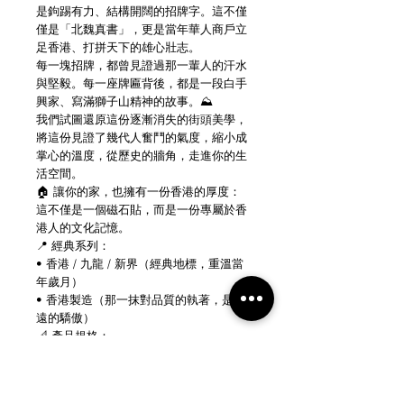
是鉤踢有力、結構開闊的招牌字。這不僅
僅是「北魏真書」，更是當年華人商戶立
足香港、打拼天下的雄心壯志。
每一塊招牌，都曾見證過那一輩人的汗水
與堅毅。每一座牌匾背後，都是一段白手
興家、寫滿獅子山精神的故事。⛰️
我們試圖還原這份逐漸消失的街頭美學，
將這份見證了幾代人奮鬥的氣度，縮小成
掌心的溫度，從歷史的牆角，走進你的生
活空間。
🏠 讓你的家，也擁有一份香港的厚度：
這不僅是一個磁石貼，而是一份專屬於香
港人的文化記憶。
📍 經典系列：
• 香港 / 九龍 / 新界（經典地標，重溫當
年歲月）
• 香港製造（那一抹對品質的執著，是永
遠的驕傲）
📐 產品規格：
地區系列：31.5 x 66.5mm
香港製造：45.5 x 61.5mm