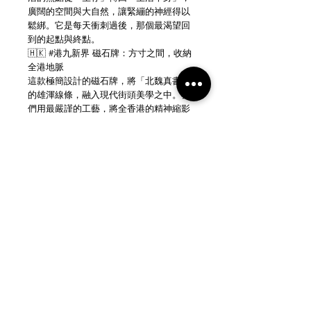
廣闊的空間與大自然，讓緊繃的神經得以
鬆綁。它是每天衝刺過後，那個最渴望回
到的起點與終點。
🇭🇰 #港九新界 磁石牌：方寸之間，收納
全港地脈
這款極簡設計的磁石牌，將「北魏真書」
的雄渾線條，融入現代街頭美學之中。我
們用最嚴謹的工藝，將全香港的精神縮影
收納在方寸之間：
精準做工： 磁石牌底色採用純淨的白色油
漆，展現如瓷器般的當代質感；字體與框
線等突出位置則改為啞銀白色，在不同光
線下隱隱折射出低調的工藝金屬光澤。
強烈磁力： 穩固吸附，無論貼在雪櫃、辦
公室鐵櫃或電腦機箱，都是最吸睛的文化
符號。
這不單是一件磁石貼，更是一份無聲的宣
告。它每天都在提醒生活在這片土地、或
身處遠方的你和我：
「無論世界點變，呢度始終係我哋嘅屋
企。」
📐 產品規格與限時福利