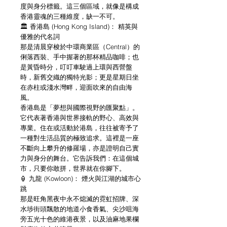
度與身分標籤。這三個區域，就像是構成
香港靈魂的三種維度，缺一不可。
🏛️ 香港島 (Hong Kong Island)： 精英與
優雅的代名詞
那是清晨穿梭於中環商業區（Central）的
俐落西裝、手中握著的那杯精品咖啡；也
是黃昏時分，叮叮車駛過上環與西營盤
時，新舊交織的獨特光影；更是星期日坐
在赤柱或淺水灣畔，迎面吹來的自由海
風。
香港島是「夢想與國際視野的匯聚點」。
它代表著香港與世界接軌的野心、高效與
專業。住在或活動於港島，往往被寄予了
一種對生活品質的極致追求。這裡是一座
不斷向上攀升的修羅場，亦是證明自己實
力與身分的舞台。它告訴我們：在這個城
市，只要你敢拼，世界就在你腳下。
🏮 九龍 (Kowloon)： 煙火與江湖的城市心
跳
那是旺角黑夜中永不熄滅的霓虹招牌、深
水埗街頭飄散的地道小食香氣、尖沙咀海
旁五光十色的維港夜景，以及油麻地果欄