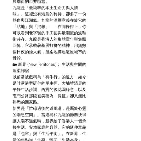
與廟街的市井喧囂。
九龍是「最純粹的本土生命力與人情
味」。這裡沒有港島的矜持，卻多了一份
熱血與江湖氣。九龍的深層意義在於它的
「貼地」與「混雜」——在同條街上，你
可以看到老字號的手工藝與最潮流的波鞋
街共存。九龍是香港人的集體童年與集體
回憶，它承載著基層打拼的精神，用無數
個日夜的煙火氣，溫柔地撐起這座城市的
骨幹。
🏡 新界 (New Territories)： 生活與空間的
溫柔歸宿
以前常被戲稱為「有牛行」的遠方，如今
是吐露港旁延伸的單車徑、大埔墟清晨的
平靜生活步調、西貢的後花園綠意，以及
屯門公路那段被笑稱為「長征」卻又無比
熟悉的回家路。
新界是「忙碌過後的避風港，是屬於心靈
的喘息空間」。當港島和九龍的節奏快得
讓人喘不過氣時，新界給了香港人一個承
接生活、安放家庭的容器。它的延伸意義
是「包容」與「生活平衡」。在新界，生
活的焦點從「生存」轉回「生活本身」，