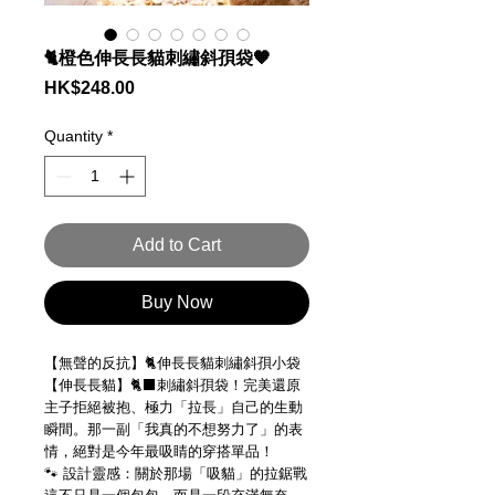
🐈橙色伸長長貓刺繡斜孭袋🧡
Price
HK$248.00
Quantity
*
Add to Cart
Buy Now
【無聲的反抗】🐈伸長長貓刺繡斜孭小袋
【伸長長貓】🐈‍⬛刺繡斜孭袋！完美還原
主子拒絕被抱、極力「拉長」自己的生動
瞬間。那一副「我真的不想努力了」的表
情，絕對是今年最吸睛的穿搭單品！
🐾 設計靈感：關於那場「吸貓」的拉鋸戰