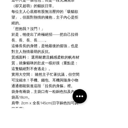
這不只是一個包包，而是一段充滿無奈
（卻又超萌）的貓奴日常。
每位主人心底都有股無法壓抑的「吸貓欲
望」，但面對熱情的擁抱，主子內心是拒
絕的。
「想抱我？沒門！」
於是，牠使出了終極絕招——把自己拉得
長、長、長、長……。
這條長長的身體，是牠最後的倔強，也是
對主人熱情最萌的反抗。
質感面料： 選用耐磨且觸感柔軟的帆布材
質，就像貓咪的肚皮一樣好摸（重點是：
這隻貓絕對不會逃走）。
實用大空間： 雖然主子忙著抗議，但空間
可沒縮水！手機、錢包、耳機與隨身小物
通通都能裝進這段「拉長的身軀」裡。
袋身有兩袋，主袋口有一粒銅色扣及內側
袋高18cm。
肩帶: 2cm x 全長145cm(日字銅色扣可調
節長度)
尺寸: 14cm闊 x 22cm高
質料: 白色全棉12安帆布