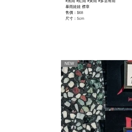
#黑雨 #紅雨 #黃雨 #多雲有雨
暴雨娃娃 襟章
售價：$68
尺寸：5cm
NEW