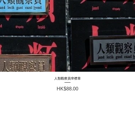
人類觀察員🪬襟章
Quick View
Price
HK$88.00