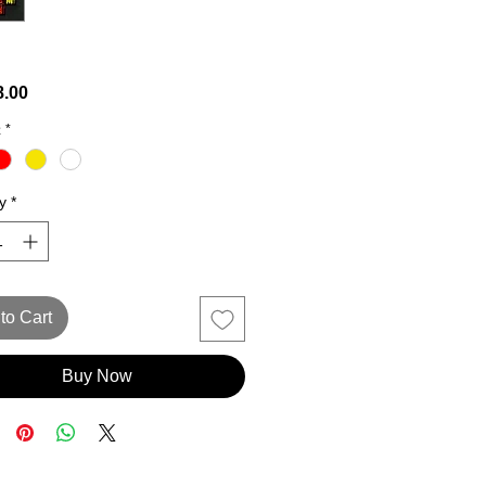
Price
.00
娃
*
y
*
to Cart
Buy Now