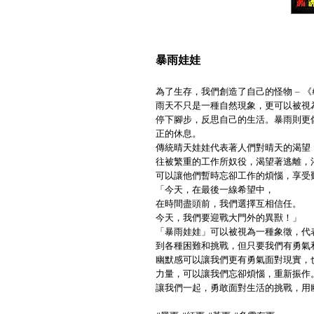
暴雨娃娃
為了生存，我們創造了自己的怪物 – 《
雨天不只是一種自然現象，更可以被視
停下腳步，反思自己的生活。暴雨則更
正的休息。
傳統晴天娃娃代表著人們對晴天的渴望
往被繁重的工作所奴役，渴望著逃離，
可以讓他們暫時忘卻工作的煩惱，享受
「今天，在最後一線希望中，
在時間盡頭前，我們選擇互相信任。
今天，我們要迎戰大門外的異獸！」
「暴雨娃娃」可以被視為一種象徵，代
到各種困難和挑戰，但只要我們有勇氣
幽默感可以讓我們更有勇氣面對現實，
力量，可以讓我們忘卻煩惱，重新振作
讓我們一起，勇敢面對生活的挑戰，用