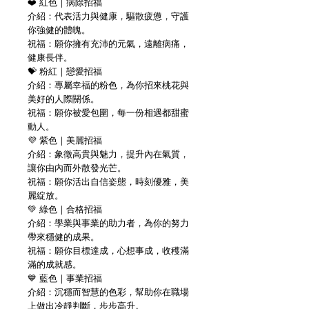
❤️ 紅色｜病除招福
介紹：代表活力與健康，驅散疲憊，守護
你強健的體魄。
祝福：願你擁有充沛的元氣，遠離病痛，
健康長伴。
💝 粉紅｜戀愛招福
介紹：專屬幸福的粉色，為你招來桃花與
美好的人際關係。
祝福：願你被愛包圍，每一份相遇都甜蜜
動人。
💜 紫色｜美麗招福
介紹：象徵高貴與魅力，提升內在氣質，
讓你由內而外散發光芒。
祝福：願你活出自信姿態，時刻優雅，美
麗綻放。
💚 綠色｜合格招福
介紹：學業與事業的助力者，為你的努力
帶來穩健的成果。
祝福：願你目標達成，心想事成，收穫滿
滿的成就感。
💙 藍色｜事業招福
介紹：沉穩而智慧的色彩，幫助你在職場
上做出冷靜判斷，步步高升。