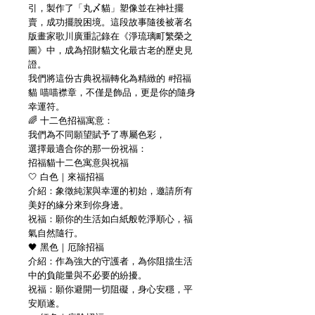
引，製作了「丸〆貓」塑像並在神社擺
賣，成功擺脫困境。這段故事隨後被著名
版畫家歌川廣重記錄在《淨琉璃町繁榮之
圖》中，成為招財貓文化最古老的歷史見
證。
我們將這份古典祝福轉化為精緻的 #招福
貓 喵喵襟章，不僅是飾品，更是你的隨身
幸運符。
🌈 十二色招福寓意：
我們為不同願望賦予了專屬色彩，
選擇最適合你的那一份祝福：
招福貓十二色寓意與祝福
🤍 白色｜來福招福
介紹：象徵純潔與幸運的初始，邀請所有
美好的緣分來到你身邊。
祝福：願你的生活如白紙般乾淨順心，福
氣自然隨行。
🖤 黑色｜厄除招福
介紹：作為強大的守護者，為你阻擋生活
中的負能量與不必要的紛擾。
祝福：願你避開一切阻礙，身心安穩，平
安順遂。