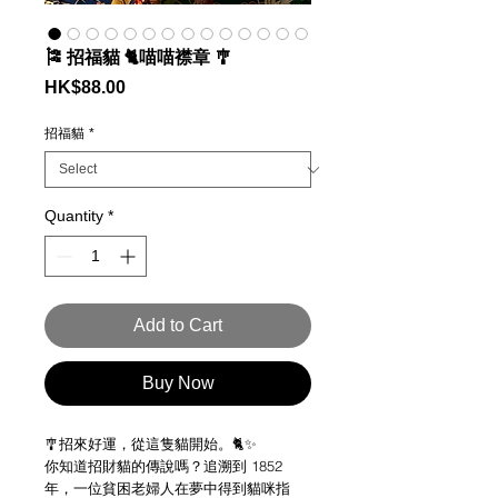
🎏 招福貓 🐈喵喵襟章 🎐
Price
HK$88.00
招福貓
*
Quantity
*
Add to Cart
Buy Now
🎐招來好運，從這隻貓開始。🐈✨
你知道招財貓的傳說嗎？追溯到 1852
年，一位貧困老婦人在夢中得到貓咪指