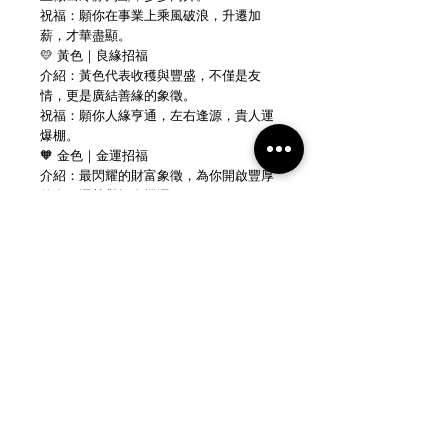
祝福：願你在事業上乘風破浪，升遷加
薪，才華盡顯。
💛 黃色｜良緣招福
介紹：黃色代表收穫與豐盛，不僅是友
情，更是廣結善緣的象徵。
祝福：願你人緣亨通，左右逢源，貴人運
爆棚。
🧡 金色｜金運招福
介紹：最閃耀的財富象徵，為你開啟豐厚
的金錢運勢與投資機運。
祝福：願你財源廣進，福氣滿盈，荷包永
遠滿滿。
🩶 銀色｜銀運招福
介紹：代表穩定與細水長流的積累，守護
你的資產與穩定的生活。
祝福：願你儲蓄豐厚，平安守財，生活富
足無憂。
🖤 鐵黑｜厄除招福
介紹：以堅韌的態度面對困難，鐵黑色的
力量能幫助你化險為夷。
祝福：願你堅毅無懼，逢凶化吉，事業與
生活皆穩固。