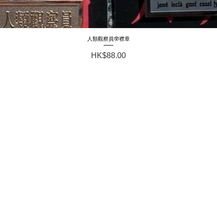
人類觀察員🪬襟章
Quick View
Price
HK$88.00