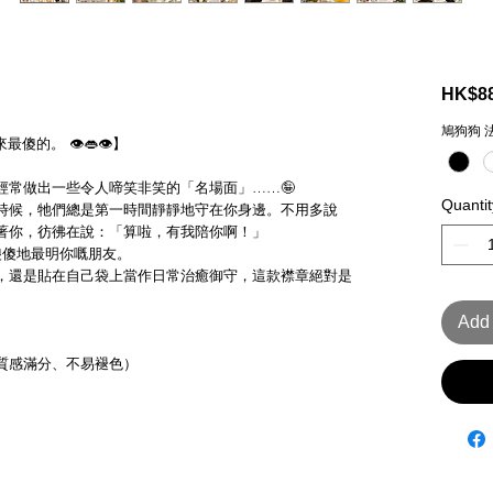
HK$88
鳩狗狗 
的。 👁️👄👁️】
經常做出一些令人啼笑非笑的「名場面」……🤪
Quantit
時候，牠們總是第一時間靜靜地守在你身邊。不用多說
著你，彷彿在說：「算啦，有我陪你啊！」
傻傻地最明你嘅朋友。
，還是貼在自己袋上當作日常治癒御守，這款襟章絕對是
Add 
質感滿分、不易褪色）