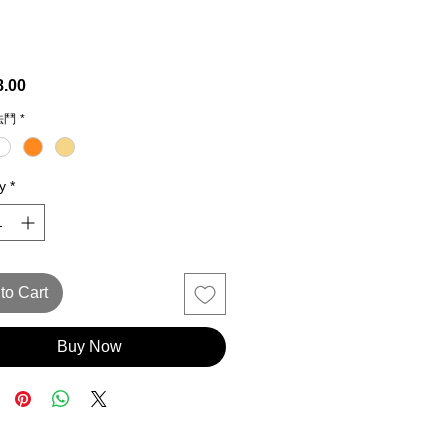
Price
.00
法鬥
*
y
*
to Cart
Buy Now