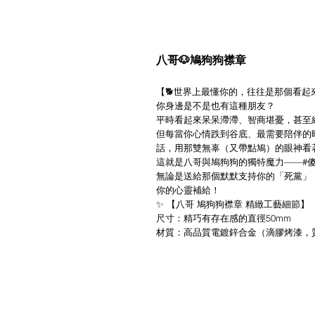
八哥🐶鳩狗狗襟章
【🐕世界上最懂你的，往往是那個看起來最傻
你身邊是不是也有這種朋友？
平時看起來呆呆滯滯、智商堪憂，甚至
但每當你心情跌到谷底、最需要陪伴的
話，用那雙無辜（又帶點鳩）的眼神看
這就是八哥與鳩狗狗的獨特魔力——#
無論是送給那個默默支持你的「死黨」
你的心靈補給！
✨ 【八哥 鳩狗狗襟章 精緻工藝細節】
尺寸：精巧有存在感的直徑50mm
材質：高品質電鍍鋅合金（滴膠烤漆，