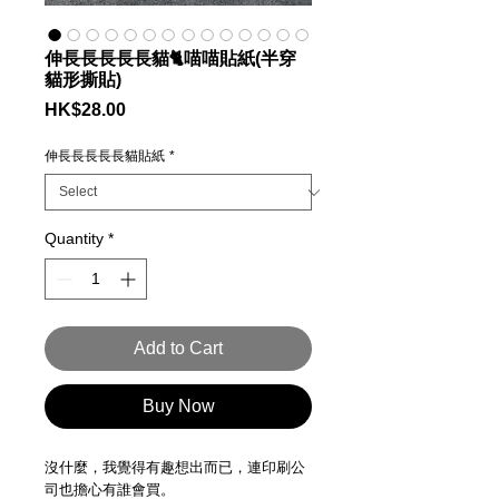
伸長長長長長貓🐈喵喵貼紙(半穿
貓形撕貼)
Price
HK$28.00
伸長長長長長貓貼紙
*
Quantity
*
Add to Cart
Buy Now
沒什麼，我覺得有趣想出而已，連印刷公
司也擔心有誰會買。