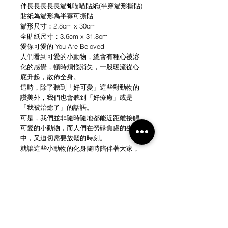
伸長長長長長貓🐈喵喵貼紙(半穿貓形撕貼)
貼紙為貓形為半寡可撕貼
貓形尺寸：2.8cm x 30cm
全貼紙尺寸：3.6cm x 31.8cm
愛你可愛的 You Are Beloved
人們看到可愛的小動物，總會有種心被溶
化的感覺，頓時煩惱消失，一股暖流從心
底升起，散佈全身。
這時，除了聽到「好可愛」這些對動物的
讚美外，我們也會聽到「好療癒」或是
「我被治癒了」的話語。
可是，我們並非隨時隨地都能近距離接觸
可愛的小動物，而人們在勞碌焦慮的生活
中，又迫切需要放鬆的時刻。
就讓這些小動物的化身隨時陪伴著大家，
作喘息提神的小幫手。
NEW