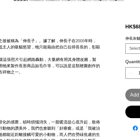
HK$68
伸長灰
後被稱為「伸長子」。據了解，伸長子在2005年時，
抵主人的吸貓慾望，牠只能藉由把自己拉得長長的，彰顯
Select
，讓這張照片引起網路轟動，大量網有用其身體改圖，製
Quantit
用牠來製作長形商品如毛巾等，可以說是這類梗圖創作的
吉祥物之一。
Add 
溶化的感覺，頓時煩惱消失，一股暖流從心底升起，散佈
對動物的讚美外，我們也會聽到「好療癒」或是「我被治
地都能近距離接觸可愛的小動物，而人們在勞碌焦慮的生