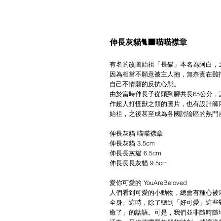
伸長灰貓🐈‍⬛喵喵襟章
有名的改圖始祖「長貓」本名為阿白，之
因為相當不願意被主人抱，無奈實在難
自己不情願的反抗心態。
由於當時伸長子從頭到腳共長65公分
作超人打怪獸之類的圖片，也有設計師
始祖，之後甚至成為各國討論區的熱門
伸長灰貓 喵喵襟章
伸長灰貓 3.5cm
伸長長灰貓 6.5cm
伸長長長灰貓 9.5cm
愛你可愛的 YouAreBeloved
人們看到可愛的小動物，總會有種心被
全身。這時，除了聽到「好可愛」這些
癒了」的話語。可是，我們並非隨時隨