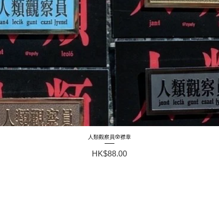
人類觀察員🪬襟章
Quick View
Price
HK$88.00