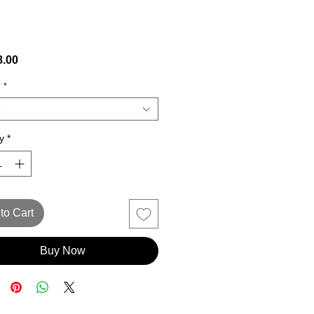
Price
.00
貓
*
y
*
to Cart
Buy Now