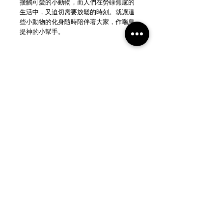
接觸可愛的小動物，而人們在勞碌焦慮的
生活中，又迫切需要放鬆的時刻。就讓這
些小動物的化身隨時陪伴著大家，作喘息
提神的小幫手。
愛你可愛的 You Are
Beloved @_youarebeloved
https://www.instagram.com/_youarebelo
ved
https://www.facebook.com/You-Are-
Beloved-113677587059020
NEW