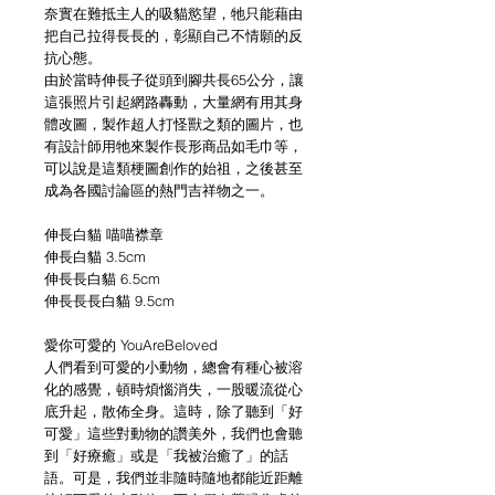
奈實在難抵主人的吸貓慾望，牠只能藉由
把自己拉得長長的，彰顯自己不情願的反
抗心態。
由於當時伸長子從頭到腳共長65公分，讓
這張照片引起網路轟動，大量網有用其身
體改圖，製作超人打怪獸之類的圖片，也
有設計師用牠來製作長形商品如毛巾等，
可以說是這類梗圖創作的始祖，之後甚至
成為各國討論區的熱門吉祥物之一。
伸長白貓 喵喵襟章
伸長白貓 3.5cm
伸長長白貓 6.5cm
伸長長長白貓 9.5cm
愛你可愛的 YouAreBeloved
人們看到可愛的小動物，總會有種心被溶
化的感覺，頓時煩惱消失，一股暖流從心
底升起，散佈全身。這時，除了聽到「好
可愛」這些對動物的讚美外，我們也會聽
到「好療癒」或是「我被治癒了」的話
語。可是，我們並非隨時隨地都能近距離