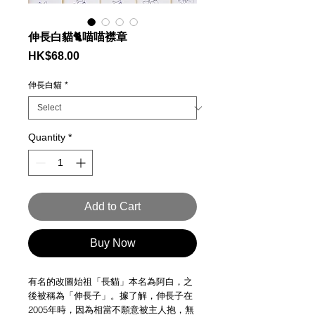
伸長白貓🐈喵喵襟章
Price
HK$68.00
伸長白貓
*
Quantity
*
Add to Cart
Buy Now
有名的改圖始祖「長貓」本名為阿白，之
後被稱為「伸長子」。據了解，伸長子在
2005年時，因為相當不願意被主人抱，無